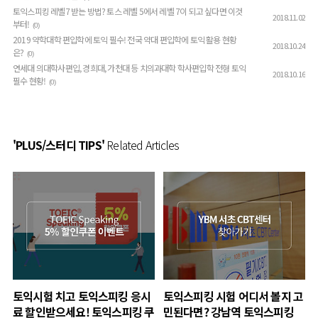
토익스피킹 레벨7 받는 방법? 토스 레벨 5에서 레벨 7이 되고 싶다면 이것
2018.11.02
부터!
(0)
2019 약학대학 편입학에 토익 필수! 전국 약대 편입학에 토익 활용 현황
2018.10.24
은?
(0)
연세대 의대학사편입, 경희대, 가천대 등 치의과대학 학사편입학 전형 토익
2018.10.16
필수 현황!
(0)
'PLUS/스터디 TIPS'
Related Articles
토익시험 치고 토익스피킹 응시
토익스피킹 시험 어디서 볼지 고
료 할인받으세요! 토익스피킹 쿠
민된다면? 강남역 토익스피킹