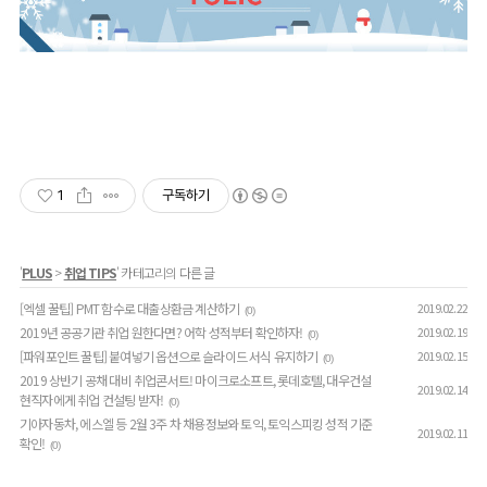
1
구독하기
'
PLUS
>
취업 TIPS
' 카테고리의 다른 글
[엑셀 꿀팁] PMT 함수로 대출상환금 계산하기
2019.02.22
(0)
2019년 공공기관 취업 원한다면? 어학 성적부터 확인하자!
2019.02.19
(0)
[파워포인트 꿀팁] 붙여넣기 옵션으로 슬라이드 서식 유지하기
2019.02.15
(0)
2019 상반기 공채 대비 취업콘서트! 마이크로소프트, 롯데호텔, 대우건설
2019.02.14
현직자에게 취업 컨설팅 받자!
(0)
기아자동차, 에스엘 등 2월 3주 차 채용정보와 토익, 토익스피킹 성적 기준
2019.02.11
확인!
(0)