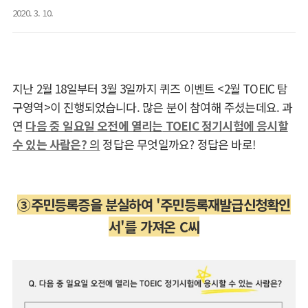
2020. 3. 10.
지난
2
월
18
일부터
3
월
3
일까지 퀴즈 이벤트
<2
월
TOEIC
탐
구영역
>
이 진행되었습니다
.
많은 분이 참여해 주셨는데요
.
과
연
다음 중 일요일 오전에 열리는
TOEIC
정기시험에 응시할
수 있는 사람은?
의
정답은 무엇일까요
? 정답은 바로!
③
주민등록증을 분실하여 '주민등록재발급신청확인
서'를 가져온 C씨