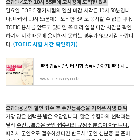
오답: ②오전 10시 55분에 고사장에 도착한 B 씨
일요일
TOEIC
정기시험의 입실 마감 시각은
10
시
50
분입니
다
.
따라서
10
시
55
분에는 도착한 B씨도 응시할 수 없습니다.
TOEIC
응시를 앞두고 있다면 꼭 미리 입실 마감 시간을 확인
하셔서 지각 때문에 응시하지 못하는 경우가 없으시길 바랍니
다
.
(
TOEIC
시험 시간 확인하기)
토익 입실시간부터 시험 종료시간까지! 토익 시험시간을 알아보자
www.toeicstory.co.kr
오답: ④군인 할인 접수 후 주민등록증을 가져온 사병 D 씨
가장 많은 선택을 받은 오답입니다
.
많은 수험자의 선택과는
달리
주민등록증은 군인 접수자의 규정 신분증이 아닙니다
.
따라서 군인으로 접수하셨다면 반드시
‘
군인 신분증
’
을 준비