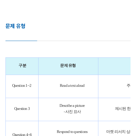
문제 유형
구분
문제 유형
Question 1~2
Read a text aloud
주어진
Describe a picture
Question 3
제시된 한 장
- 사진 묘사
Respond to questions
마켓 리서치 상황에
Question 4~6