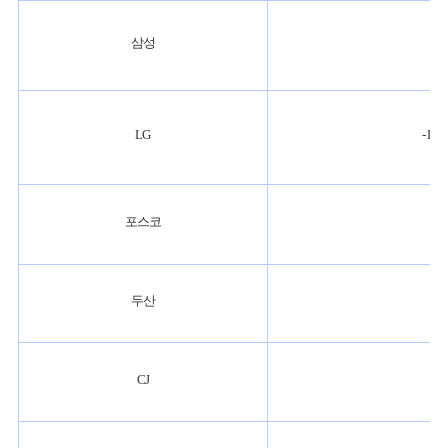
삼성
LG
- LG
포스코
두산
CJ