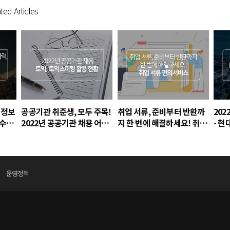
ted Articles
용 정보
공공기관 취준생, 모두 주목!
취업 서류, 준비부터 반환까
202
국수력
2022년 공공기관 채용 어학
지 한 번에 해결하세요! 취업
- 
인력개
성적 활용 현황
서류 편의 서비스
연구원
운영정책