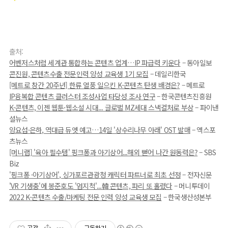
출처:
어벤저스처럼 세계관 통합하는 콘텐츠 업계…IP 파급력 키운다
– 동아일보
콘진원, 콘텐츠수출 전문인력 양성 교육생 1기 모집
– 데일리한국
[메트로 창간 20주년] 한류 열풍 일으킨 K-콘텐츠 탄생 배경은?
– 메트로
IP융복합 콘텐츠 클러스터 조성사업 타당성 조사 연구
– 한국콘텐츠진흥원
K-콘텐츠, 이젠 웹툰·웹소설 시대... 글로벌 MZ세대 스낵컬처로 부상
– 파이낸
셜뉴스
양요섭·은하, 역대급 듀엣 예고…14일 '상수리나무 아래' OST 발매
– 엑스포
츠뉴스
[머니랩] '육아 필수템' 핑크퐁과 아기상어...해외 뻗어 나간 원동력은?
– SBS
Biz
'핑크퐁 ·아기상어', 싱가포르관광청 캐릭터 파트너로 최초 선정
– 전자신문
'VR 기생충'에 봉준호도 '엄지척'...韓 콘텐츠, 파리 또 홀렸다
– 머니투데이
2022 K-콘텐츠 수출/마케팅 전문 인력 양성 교육생 모집
– 한국생산성본부