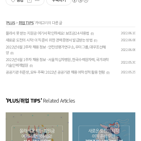
공감
구독하기
'
PLUS
>
취업 TIPS
' 카테고리의 다른 글
몰라서 못 받는 지원금 여기서 확인하세요! 보조금24 사용법
2022.06.10
(0)
새로운 도전의 시작! 이직 준비 위한 경력증명서 발급받는 방법
2022.06.08
(0)
2022년 6월 2주차 채용 정보 - 안전성평가연구소, 우미그룹, 대우조선해
2022.06.06
양
(0)
2022년 6월 1주차 채용 정보 - 서울적십자병원, 한국수력원자력, 국가과학
2022.05.30
기술인력개발원
(0)
공공기관 취준생, 모두 주목! 2022년 공공기관 채용 어학성적 활용 현황
2022.05.25
(0)
'PLUS/취업 TIPS'
Related Articles