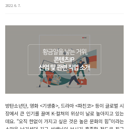
2022. 6. 7.
방탄소년단
,
영화
<
기생충
>,
드라마
<
파친코
>
등이 글로벌 시
장에서 큰 인기를 끌며
K-
컬쳐의 위상이 날로 높아지고 있는
데요
. “
오직 한없이 가지고 싶은 것은 높은 문화의 힘
”
이라는
소망을 남기셨던 김구 선생님이 보시기 흡족할 정도로 최근