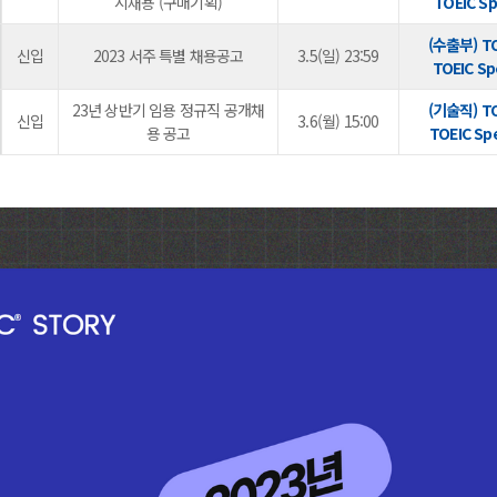
시채용 (구매기획)
TOEIC S
(수출부) T
신입
2023 서주 특별 채용공고
3.5(일) 23:59
TOEIC S
23년 상반기 임용 정규직 공개채
(기술직) T
신입
3.6(월) 15:00
용 공고
TOEIC Sp