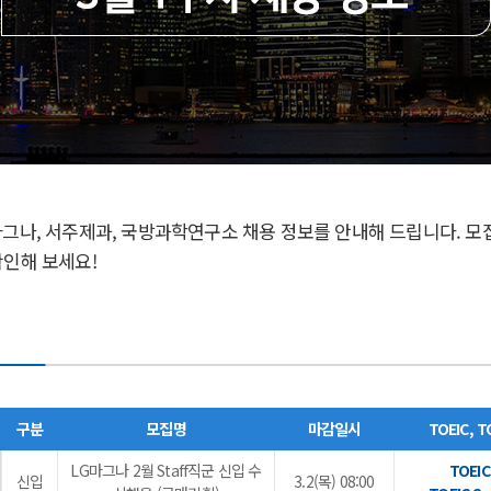
마그나, 서주제과, 국방과학연구소
채용 정보를 안내해 드립니다. 모
확인해 보세요!
구분
모집명
마감일시
TOEIC, T
LG마그나 2월 Staff직군 신입 수
TOEI
신입
3.2(목) 08:00