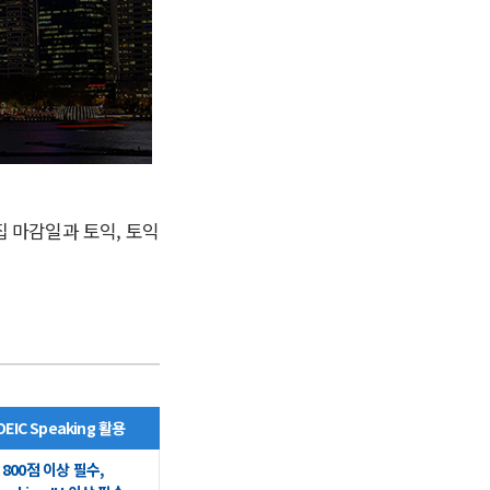
집 마감일과 토익, 토익
OEIC Speaking 활용
C 800점 이상 필수,