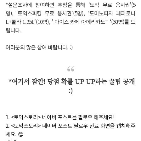
*
설문조사에
참여하면
추첨을
통해
‘토익
무료
응시권’
(5
명
),
‘토익스피킹
무료
응시권’
(5
명
),
‘도미노피자 페퍼로니
L+
콜라
1.25L’(10
명
), '
아이스 카페 아메리카노
T ‘(30
명
)
를
드
립니다
.
여러분의 많은 참여 바랍니다. :)
*여기서 잠깐! 당첨 확률 UP UP하는 꿀팁 공개
:)
1. <
토익스토리
>
네이버 포스트를 팔로우 해주세요
!
2. <
토익스토리
>
네이버 포스트 팔로우 완료 화면을 캡쳐해주
세요
.
😊