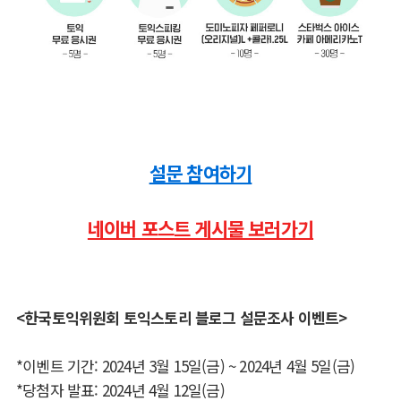
설문 참여하기
네이버 포스트 게시물 보러가기
<
한국토익위원회
토익스토리
블로그
설문조사
이벤트
>
*
이벤트
기간
: 2024
년
3
월
15
일
(
금
) ~ 2024
년
4
월
5
일
(
금
)
*
당첨자
발표
: 2024
년
4
월
12
일
(
금
)