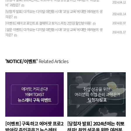
2024.04.12
비’ 과정은?
(0)
[당첨자 발표] 다가오는 디지털 대전환 시대! ‘코딩 교육’에 대한 여러분의 생
2024.02.14
각은?
(0)
[이벤트] 페이코 포인트로 결제하고 토익스피킹 2만원 할인받아용!
2024.02.07
(0)
[설문 이벤트] 다가오는 디지털 대전환 시대! ‘코딩 교육’에 대한 여러분의 생
2024.01.17
각은?
(0)
'NOTICE/이벤트'
Related Articles
[이벤트] 구독하고 에어팟 프로2
[당첨자 발표] 2024년에는 취뽀
받아갈 주인공은?! 뉴스레터
하자! 취업 성공을 위한 여러분