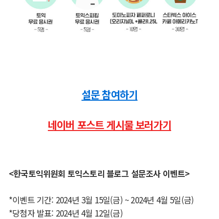
설문 참여하기
네이버 포스트 게시물 보러가기
<
한국토익위원회
토익스토리
블로그
설문조사
이벤트
>
*
이벤트
기간
: 2024
년
3
월
15
일
(
금
) ~ 2024
년
4
월
5
일
(
금
)
*
당첨자
발표
: 2024
년
4
월
12
일
(
금
)