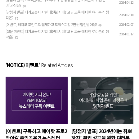
2024.04.12
비’ 과정은?
(0)
[당첨자 발표] 다가오는 디지털 대전환 시대! ‘코딩 교육’에 대한 여러분의 생
2024.02.14
각은?
(0)
[이벤트] 페이코 포인트로 결제하고 토익스피킹 2만원 할인받아용!
2024.02.07
(0)
[설문 이벤트] 다가오는 디지털 대전환 시대! ‘코딩 교육’에 대한 여러분의 생
2024.01.17
각은?
(0)
'NOTICE/이벤트'
Related Articles
[이벤트] 구독하고 에어팟 프로2
[당첨자 발표] 2024년에는 취뽀
받아갈 주인공은?! 뉴스레터
하자! 취업 성공을 위한 여러분