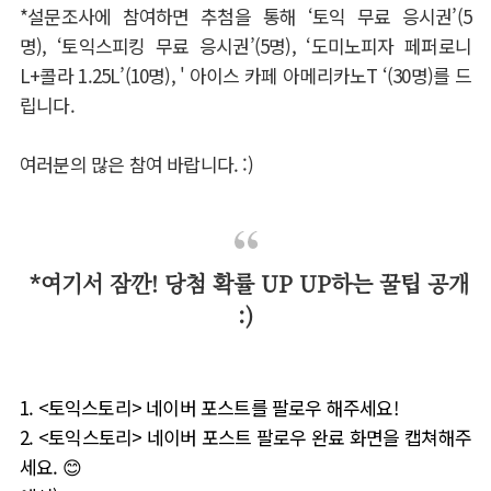
*
설문조사에
참여하면
추첨을
통해
‘토익
무료
응시권’
(5
명
),
‘토익스피킹
무료
응시권’
(5
명
),
‘도미노피자 페퍼로니
L+
콜라
1.25L’(10
명
), '
아이스 카페 아메리카노
T ‘(30
명
)
를
드
립니다
.
여러분의 많은 참여 바랍니다. :)
*여기서 잠깐! 당첨 확률 UP UP하는 꿀팁 공개
:)
1. <
토익스토리
>
네이버 포스트를 팔로우 해주세요
!
2. <
토익스토리
>
네이버 포스트 팔로우 완료 화면을 캡쳐해주
세요
.
😊