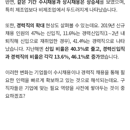
반면
,
같은 기간 수시채용과 상시채용은 상승세
를 보였으며
,
특히 제조업보다 비제조업에서 두드러지게 나타났습니다
.
또한
,
경력직의 확대
현상도 살펴볼 수 있는데요
. 2019
년 신규
채용 인원의
47%
는 신입직
, 11.6%
는 경력신입직
(1∼2
년 내
퇴직해 신입으로 재취업한 경우
), 41.4%
는 경력직으로 나타
났습니다
.
지난해엔
신입 비율은
40.3%
로 줄고
,
경력신입직
과 경력직의 비율은 각각
13.6%, 46.1%
로 증가
했습니다
.
이러한 변화는 기업들이 수시채용이나 경력직 채용을 통해 필
요한 인력을 빠르게 확보하고 있는 것으로 해석되는데요
.
구
직자들은 기업에 맞는 필요 역량을 사전에 쌓아두는 것이 중
요하겠죠
?