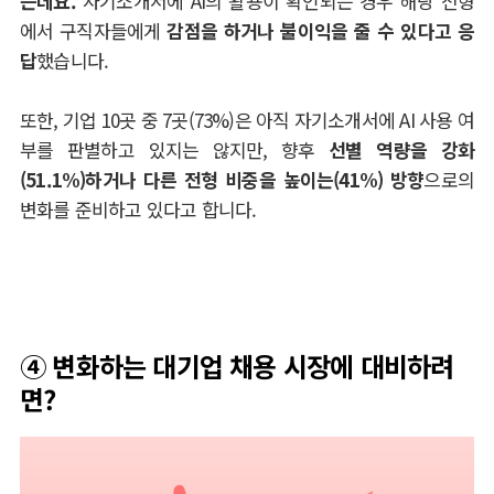
는데요
.
자기소개서에
AI
의 활용이 확인되는 경우 해당 전형
에서 구직자들에게
감점을 하거나 불이익을 줄 수 있다고 응
답
했습니다
.
또한
,
기업
10
곳 중
7
곳
(73%)
은 아직 자기소개서에
AI
사용 여
부를 판별하고 있지는 않지만
,
향후
선별 역량을 강화
(51.1%)
하거나 다른 전형 비중을 높이는
(41%)
방향
으로의
변화를 준비하고 있다고 합니다
.
④
변화하는 대기업 채용 시장에 대비하려
면?