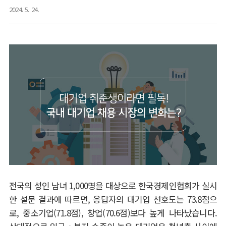
2024. 5. 24.
전국의 성인 남녀
1,000
명을 대상으로 한국경제인협회가 실시
한 설문 결과에 따르면
,
응답자의 대기업 선호도는
73.8
점으
로
,
중소기업
(71.8
점
),
창업
(70.6
점
)
보다 높게 나타났습니다
.