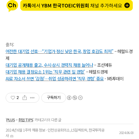
출처
:
여전한
대기업
선호…“
기업가
정신
낮은
한국,
창업
호감도
최저”
–
헤럴드경
제
대기업
공개채용
줄고,
수시·
상시
경력직
채용
늘어나
–
조선에듀
대기업
채용
결정요소 1
위는 ‘
직무
관련
일
경험’
–
헤럴드경제
AI
로
자소서
쓰면 ‘
감점’
⋯
취업
성공하려면 ‘
직무
경험’
중요
- MS
투데이
2
구독하기
'
PLUS
>
취업 TIPS
' 카테고리의 다른 글
2024년 6월 1주차 채용 정보 - 인천상공회의소, LS일렉트릭, 한국투자공
2024.06.03
사
(0)