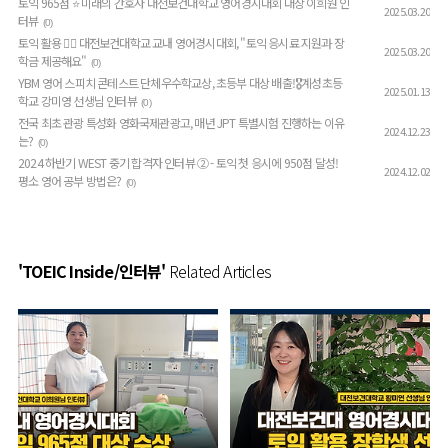
토익 965점 ⭐ 미래의 간호사 대전보건대학교 영어경시대회 대상 이희원 인
2025.03.20
터뷰
(0)
토익 활용 👉🏻 대전보건대학교 교내 영어경시대회, "토익 응시료 지원과 장
2025.03.20
학금 제공해요"
(0)
YBM 영어 스피치 콘테스트 단체우수학교상, 초등부 대상 배출!🎖️계성초등
2025.01.13
학교 강미영 선생님 인터뷰
(0)
전국 최초 관광 특성화 영화국제관광고, 매년 JPT 특별시험 진행하는 이유
2024.12.23
는?
(0)
2024 하반기 WEST 중기 합격자 인터뷰 ② - 토익 첫 응시에 950점 달성!
2024.12.02
평소 영어 공부 방법은?
(0)
'TOEIC Inside/인터뷰'
Related Articles