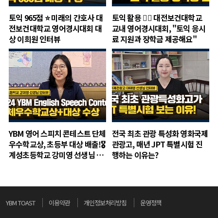
토익 965점 ⭐ 미래의 간호사 대
토익 활용 👉🏻 대전보건대학교
전보건대학교 영어경시대회 대
교내 영어경시대회, "토익 응시
상 이희원 인터뷰
료 지원과 장학금 제공해요"
YBM 영어 스피치 콘테스트 단체
전국 최초 관광 특성화 영화국제
우수학교상, 초등부 대상 배출!🎖️
관광고, 매년 JPT 특별시험 진
계성초등학교 강미영 선생님 인
행하는 이유는?
터뷰
YBM TOAST
이용약관
개인정보처리방침
운영정책