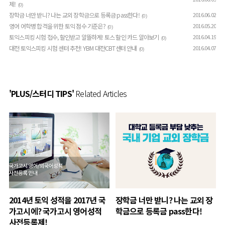
제!
(0)
장학금 너만 받니? 나는 교외 장학금으로 등록금 pass한다!
2016.06.02
(0)
영어 어학병 합격을 위한 토익 점수 기준은?
2016.05.20
(0)
토익스피킹 시험 접수, 할인받고 알뜰하게! 토스 할인 카드 알아보기
2016.04.19
(0)
대전 토익스피킹 시험 센터 추천! YBM 대전CBT센터 안내
2016.04.07
(0)
'PLUS/스터디 TIPS'
Related Articles
2014년 토익 성적을 2017년 국
장학금 너만 받니? 나는 교외 장
가고시에? 국가고시 영어성적
학금으로 등록금 pass한다!
사전등록제!