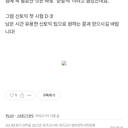
험에 꼭 필요한 것은 바로 "순발력"이라고 꼽았는데요.
그럼 신토익 첫 시험 D-3!
남은 시간 유용한 신토익 팁으로 원하는 결과 얻으시길 바랍
니다!
1
구독하기
'
PLUS
>
스터디 TIPS
' 카테고리의 다른 글
2014년 토익 성적을 2017년 국가고시에? 국가고시 영어성적 사전등록
2016.06.09