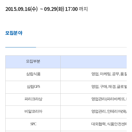
2015.09.16(수) ~ 09.29(화) 17:00
까지
모집분야
모집부분
삼립식품
영업, 마케팅, 공무, 품질관
삼립GFS
영업, 구매, 재경, 글로벌
파리크라상
영업관리(파리바케뜨, 커피앳
비알코리아
영업관리, 인테리어(SI), 
SPC
대외협력, 식품안전센터(