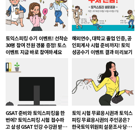
토익스피킹 수기 이벤트! 선착순
해외연수, 대학교 졸업 인증, 공
30명 참여 전원 경품 증정! 토스
인회계사 시험 준비까지! 토익
이벤트 지금 바로 참여하세요
성공수기 이벤트 결과 미리보기
GSAT 준비와 토익스피킹을 한
토익 시험 무료응시권과 토익스
번에? 토익스피킹 시험 접수하
피킹 무료응시권의 주인공은?
고 삼성 GSAT 인강 수강권 받
한국토익위원회 설문조사 당첨
자! (~3/18)
자 발표!