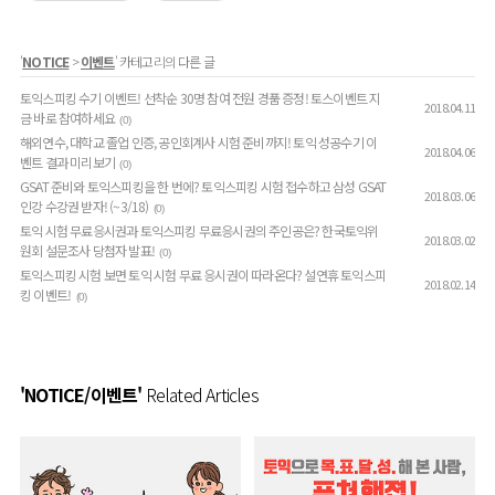
'
NOTICE
>
이벤트
' 카테고리의 다른 글
토익스피킹 수기 이벤트! 선착순 30명 참여 전원 경품 증정! 토스이벤트 지
2018.04.11
금 바로 참여하세요
(0)
해외연수, 대학교 졸업 인증, 공인회계사 시험 준비까지! 토익 성공수기 이
2018.04.06
벤트 결과 미리보기
(0)
GSAT 준비와 토익스피킹을 한 번에? 토익스피킹 시험 접수하고 삼성 GSAT
2018.03.06
인강 수강권 받자! (~3/18)
(0)
토익 시험 무료응시권과 토익스피킹 무료응시권의 주인공은? 한국토익위
2018.03.02
원회 설문조사 당첨자 발표!
(0)
토익스피킹 시험 보면 토익 시험 무료 응시권이 따라온다? 설연휴 토익스피
2018.02.14
킹 이벤트!
(0)
'NOTICE/이벤트'
Related Articles