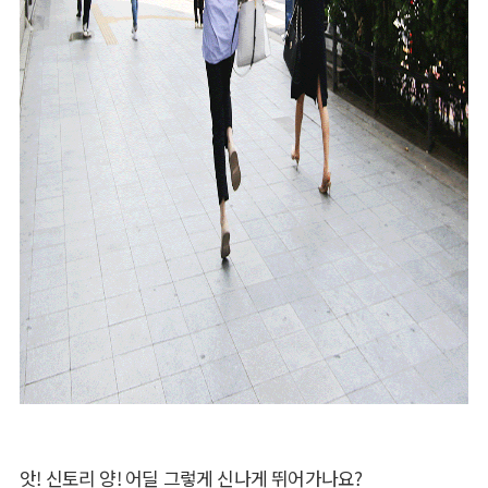
앗! 신토리 양! 어딜 그렇게 신나게 뛰어가나요?