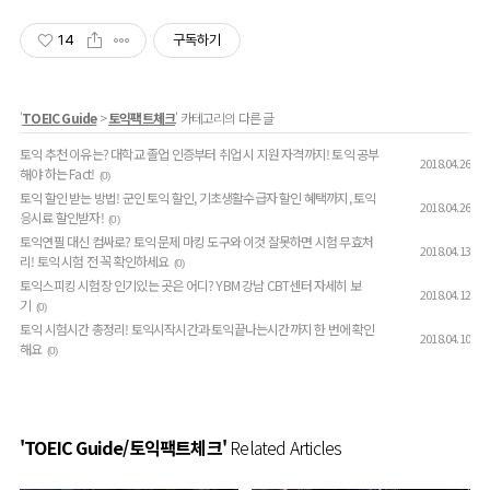
14
구독하기
'
TOEIC Guide
>
토익팩트체크
' 카테고리의 다른 글
토익 추천 이유는? 대학교 졸업 인증부터 취업 시 지원 자격까지! 토익 공부
2018.04.26
해야 하는 Fact!
(0)
토익 할인 받는 방법! 군인 토익 할인, 기초생활수급자 할인 혜택까지, 토익
2018.04.26
응시료 할인받자!
(0)
토익연필 대신 컴싸로? 토익 문제 마킹 도구와 이것 잘못하면 시험 무효처
2018.04.13
리! 토익 시험 전 꼭 확인하세요
(0)
토익스피킹 시험장 인기있는 곳은 어디? YBM 강남 CBT센터 자세히 보
2018.04.12
기
(0)
토익 시험시간 총정리! 토익시작시간과 토익끝나는시간까지 한 번에 확인
2018.04.10
해요
(0)
'TOEIC Guide/토익팩트체크'
Related Articles