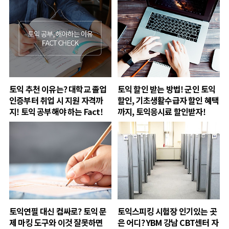
토익 추천 이유는? 대학교 졸업
토익 할인 받는 방법! 군인 토익
인증부터 취업 시 지원 자격까
할인, 기초생활수급자 할인 혜택
지! 토익 공부해야 하는 Fact!
까지, 토익응시료 할인받자!
토익연필 대신 컴싸로? 토익 문
토익스피킹 시험장 인기있는 곳
제 마킹 도구와 이것 잘못하면
은 어디? YBM 강남 CBT센터 자