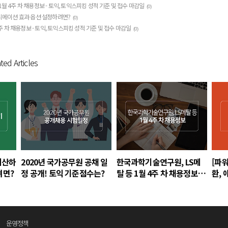
월 4주 차 채용정보 - 토익, 토익스피킹 성적 기준 및 접수 마감일
(0)
애니메이션 효과 옵션 설정하려면?
(0)
3주 차 채용정보 - 토익, 토익스피킹 성적 기준 및 접수 마감일
(0)
ted Articles
 계산하
2020년 국가공무원 공채 일
한국과학기술연구원, LS메
[파
려면?
정 공개! 토익 기준점수는?
탈 등 1월 4주 차 채용정보 -
환,
토익, 토익스피킹 성적 기준
정하
및 접수 마감일
운영정책