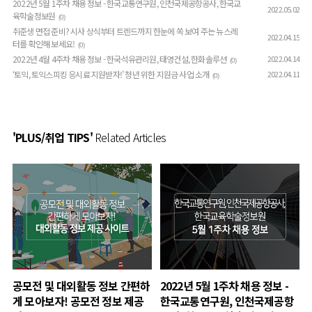
2022년 5월 1주차 채용 정보 - 한국교통연구원, 인천국제공항공사, 한국교
2022.05.02
육학술정보원
(0)
취준생 면접 준비? 시사 상식부터 트렌드까지 한눈에 쏙 보여 주는 뉴스레
2022.04.15
터를 확인해 보세요!
(0)
2022년 4월 4주차 채용 정보 - 한국석유관리원, 태영건설, 한화솔루션
2022.04.14
(0)
‘토익, 토익스피킹 응시료 지원받자!’ 청년 위한 지원금 사업 소개
2022.04.11
(0)
'PLUS/취업 TIPS'
Related Articles
공모전 및 대외활동 정보 간편하
2022년 5월 1주차 채용 정보 -
게 모아보자! 공모전 정보 제공
한국교통연구원, 인천국제공항