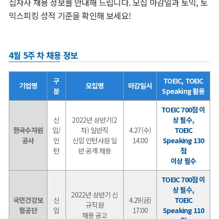
십자사 채용 정보를 안내해 드립니다. 모집 마감일과 토익, 토
익스피킹 성적 기준을 확인해 보세요!
4월 5주 차 채용 정보
구
TOEIC, TOEIC
기업명
모집명
마감일시
분
Speaking 활용
TOEIC 700점 이
신
2022년 상반기(2
상 필수,
한국수자원
입/
차) 일반직
4.27(수)
TOEIC
공사
인
신입 인턴사원 일
14:00
Speaking 130
턴
반 공개 채용
점
이상 필수
TOEIC 700점 이
상 필수,
2022년 상반기 신
국민건강보
신
4.29(금)
TOEIC
규직원
험공단
입
17:00
Speaking 110
채용 공고