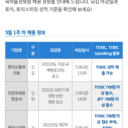
육학술정보원 채용 정보를 안내해 드립니다. 모집 마감일과
토익, 토익스피킹 성적 기준을 확인해 보세요!
5월 1주 차 채용 정보
구
TOEIC, TOEIC
기업명
모집명
마감일시
분
Speaking 활용
2022년도 직원 공
한국교통연
신
5.06(금)
TOEIC 성적 제
개채용(2차)
구원
입
11:00
출 가능
공고
TOEIC 700점 이
2022년 상반기 체
인천국제공
인
5.06(금)
상 필수,
험형 인턴
항공사
턴
14:00
JPT 700점 이
채용 공고
상 필수
TOEIC 700점 이
상 점수 부여,
2022년도 제2차
한국교육학
신
5.06(금)
TOEIC