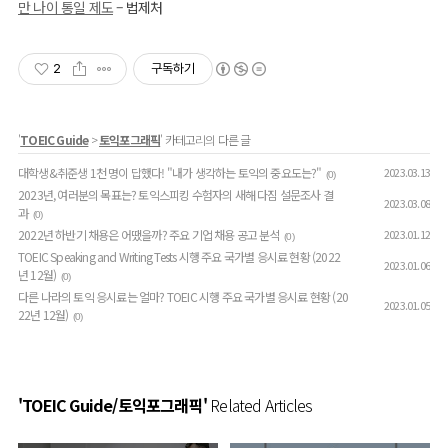
만 나이 통일 제도
–
법제처
2
구독하기
'
TOEIC Guide
>
토익포그래픽
' 카테고리의 다른 글
대학생&취준생 1천 명이 답했다! "내가 생각하는 토익의 중요도는?"
2023.03.13
(0)
2023년, 여러분의 목표는? 토익스피킹 수험자의 새해 다짐 설문조사 결
2023.03.08
과
(0)
2022년 하반기 채용은 어땠을까? 주요 기업 채용 공고 분석
2023.01.12
(0)
TOEIC Speaking and Writing Tests 시행 주요 국가별 응시료 현황 (2022
2023.01.06
년 12월)
(0)
다른 나라의 토익 응시료는 얼마? TOEIC 시행 주요 국가별 응시료 현황 (20
2023.01.05
22년 12월)
(0)
'TOEIC Guide/토익포그래픽'
Related Articles