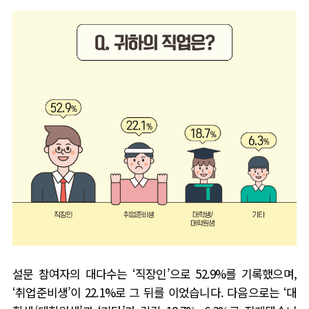
설문 참여자의 대다수는
‘
직장인
’
으로
52.9%
를 기록했으며
,
‘
취업준비생
’
이
22.1%
로 그 뒤를 이었습니다
.
다음으로는
‘
대