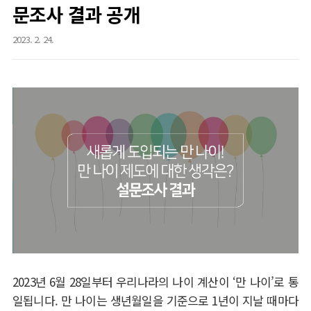
문조사 결과 공개
2023. 2. 24.
2023
년
6
월
28
일부터 우리나라의 나이 계산이
‘
만 나이
’
로 통
일됩니다
.
만 나이는 생년
월일을 기준으로
1
년이 지날 때마다