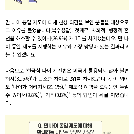
만 나이 통일 제도에 대해 찬성 의견을 보인 분들을 대상으로
그 이유를 물었습니다
(
복수응답
).
첫째로
‘
사회적
,
행정적 혼
선을 해소할 수 있어서
(36.9%)’
가
1
위를 차지했는데요
.
만 나
이 통일 제도를 시행하는 이유와 가장 맞닿아 있는 결과라고
볼 수 있겠네요
!
다음으로
‘
한국식 나이 계산법은 외국에 통용되지 않아 불편
해서
(31.5%)’
가 근소한 차이로
2
위를 차지했습니다
.
이 외에
도
‘
나이가 어려져서
(21.1%),’ ‘
제도적 혜택을 오랫동안 누릴
수 있어서
(9.8%)’, ‘
기타
(0.8%)’
등의 답변이 뒤를 이었습니
다
.