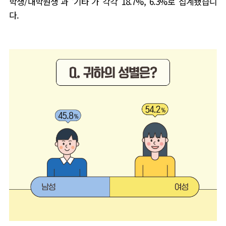
학생
/
대학원생
’
과
‘
기타
’
가 각각
18.7%, 6.3%
로 집계됐습니
다
.