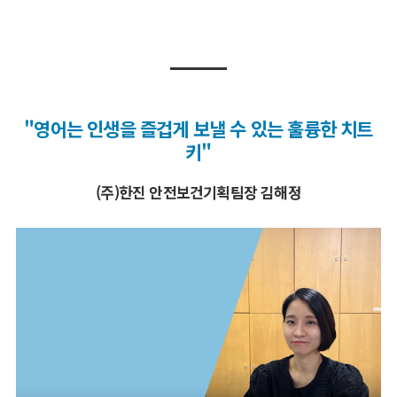
"영어는 인생을 즐겁게 보낼 수 있는 훌륭한 치트
키"
(주)한진 안전보건기획팀장 김해정