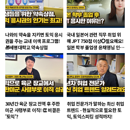
나와의 약속을 지키면 토익 응시
국내 일본어 관련 직무 취업 위
권을 주는 교내 이색 프로그램!
해 JPT 750점 이상💮필요해요!
🎁세명대학교 약속상점
일본 학부 졸업생 윤채영님 인터
뷰
30년간 육군 장교 전역 후 주한
취업 전문가가 말하는 최신 취업
미군 사령부로 이직! 👏 비결은
트렌드 - 현실적으로 필요한 토
'토익'?
익, 토익스피킹 성적까지!