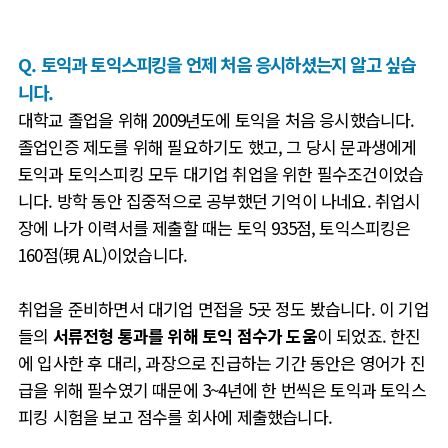
Q. 토익과 토익스피킹을 언제 처음 응시하셨는지 알고 싶습
니다.
대학교 졸업을 위해 2009
년도에 토익을 처음 응시했습니다.
졸업인증 제도를 위해 필요하기도 했고, 그 당시 문과생에게
토익과 토익스피킹 모두 대기업 취업을 위한 필수조건이었습
니다
. 방학 동안 집중적으로 공부했던 기억이 나네요.
취업시
장에 나가 이력서를 제출할 때는 토익
935
점
,
토익스피킹은
160
점(現 AL)이었습니다
.
취업을 준비하면서 대기업
면접을 5
곳 정도 봤습니다
.
이 기업
들의
서류전형 통과를 위해 토익 점수가 도움
이 되었죠
.
한진
에 입사한 후
대리
,
과장으로 진급하는 기간 동안은 영어가 진
급을 위해 필수였기 때문에
3~4
년에 한 번씩은 토익과 토익스
피킹 시험을 보고 점수를 회사에 제출했습니다
.