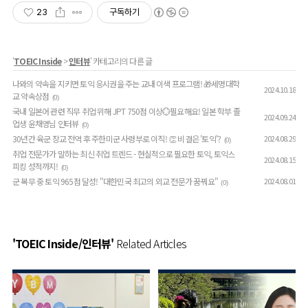
23
구독하기
'
TOEIC Inside
>
인터뷰
' 카테고리의 다른 글
나와의 약속을 지키면 토익 응시권을 주는 교내 이색 프로그램! 🎁세명대학
2024.10.18
교 약속상점
(0)
국내 일본어 관련 직무 취업 위해 JPT 750점 이상💮필요해요! 일본 학부 졸
2024.09.24
업생 윤채영님 인터뷰
(0)
30년간 육군 장교 전역 후 주한미군 사령부로 이직! 👏 비결은 '토익'?
2024.08.29
(0)
취업 전문가가 말하는 최신 취업 트렌드 - 현실적으로 필요한 토익, 토익스
2024.08.15
피킹 성적까지!
(0)
군 복무 중 토익 965점 달성! "대한민국 최고의 외교 전문가 꿈꿔요"
2024.08.01
(0)
'TOEIC Inside/인터뷰'
Related Articles