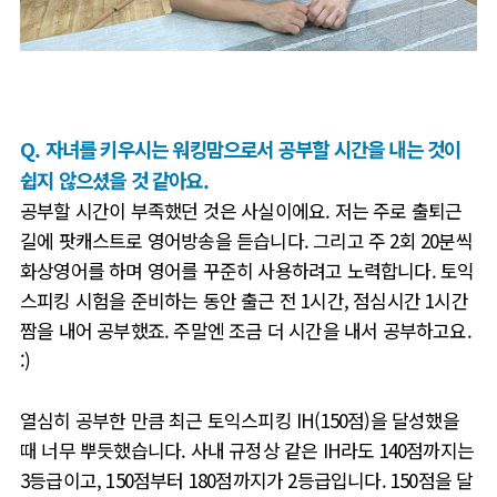
Q. 자녀를 키우시는 워킹맘으로서 공부할 시간을 내는 것이
쉽지 않으셨을 것 같아요.
공부할 시간이 부족했던 것은 사실이에요. 저는 주로 출퇴근
길에 팟캐스트로 영어방송을 듣습니다
.
그리고 주
2
회
20
분씩
화상영어를 하며 영어를 꾸준히 사용하려고 노력합니다
. 토익
스피킹
시험을 준비하는 동안 출근 전
1
시간
,
점심시간
1
시간
짬을 내어 공부했죠.
주말엔 조금 더 시간을 내서 공부하고요
.
:)
열심히 공부한 만큼 최근 토익스피킹 IH(150점)을 달성했을
때 너무 뿌듯했습니다. 사내 규정상 같은 IH라도 140점까지는
3등급이고, 150점부터 180점까지가 2등급입니다. 150점을 달