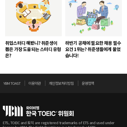
취업스터디 해봤니? 취준생이
하반기 공채에 필요한 채용 필수
뽑은 가장 도움되는 스터디 유형
요건 1위는? 취준생들에게 물었
은?
습니다!
YBM TOAST
이용약관
개인정보처리방침
운영정책
ETS, TOEIC and 토익 are registered trademarks of ETS and used under