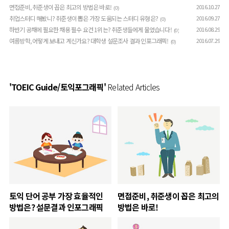
면접준비, 취준생이 꼽은 최고의 방법은 바로!
2016.10.27
(0)
취업스터디 해봤니? 취준생이 뽑은 가장 도움되는 스터디 유형은?
2016.09.27
(0)
하반기 공채에 필요한 채용 필수 요건 1위는? 취준생들에게 물었습니다!
2016.08.29
(0)
여름방학, 어떻게 보내고 계신가요? 대학생 설문조사 결과 인포그래픽!
2016.07.29
(0)
'TOEIC Guide/토익포그래픽'
Related Articles
토익 단어 공부 가장 효율적인
면접준비, 취준생이 꼽은 최고의
방법은? 설문결과 인포그래픽
방법은 바로!