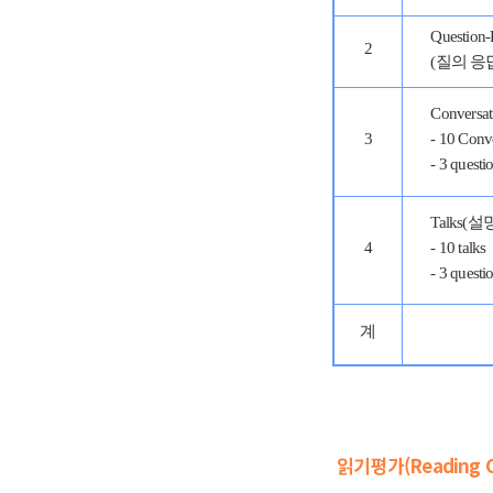
Question
2
(질의 응
Convers
3
- 10 Conv
- 3 questi
Talks(설
4
- 10 talks
- 3 questi
계
읽기평가(Reading C