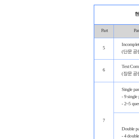
현
Part
P
Incomplet
5
(단문 공
Text Comp
6
(장문 공
Single 
- 9 single
- 2~5 que
7
Double 
- 4 doubl