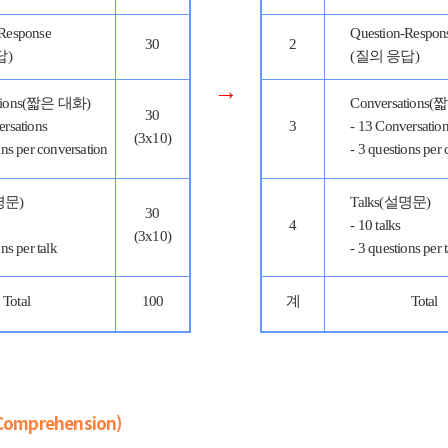
-Response
Question-Respon
30
2
답)
(질의 응답)
→
ations(짧은 대화)
Conversations
30
ersations
3
- 13 Conversatio
(3x10)
ons per conversation
- 3 questions per
명문)
Talks(설명문)
30
4
- 10 talks
(3x10)
ons per talk
- 3 questions per 
Total
100
계
Total
omprehension)