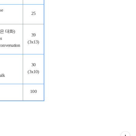
se
25
(짧은 대화)
39
ns
(3x13)
 conversation
30
(3x10)
talk
100