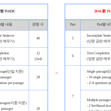
행 TOEIC
2016 新
TO
art별 내용
문항 수
Part
Part별 
e Senteces
Incomplete Sente
40
5
란 메우기)
(단문 공란 메우
letion
12
Text Completion
6
란 메우기)
(3x4)
(장문 공란 메우
passage(단일 지문)
Single passag
→
 passages
28
- 10 single passa
stions per passage
- 2~4 questions p
7
Multiple passa
passages(이중 지문)
- 2 Set-Based dou
e passages
20