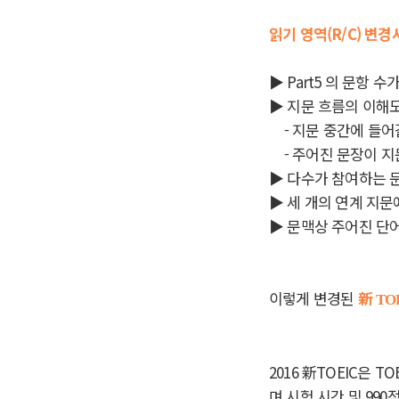
읽기 영역(R/C)
변경
▶ Part5 의 문항 수
▶ 지문 흐름의 이해도
- 지문 중간에 들어
- 주어진 문장이 지
▶ 다수가 참여하는 문
▶ 세 개의 연계 지문
▶ 문맥상 주어진 단
이렇게 변경된
新
TO
2016 新TOEIC은
며 시험 시간 및 99