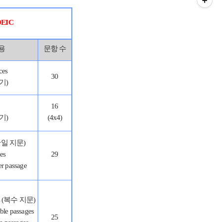
EIC
내용
문항 수
ces
30
기)
16
기)
(4x4)
e(단일 지문)
ges
29
er passage
ges (복수 지문)
ble passages
25