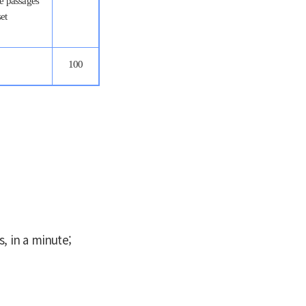
le passages
set
100
in a minute;