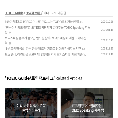
'
TOEIC Guide
>
토익팩트체크
' 카테고리의 다른 글
1990년대에도 TOEIC이?! 사진으로 보는 TOEIC의 과거와 현재
2020.10.28
(0)
"한국어 억양도 괜찮아요" ETS 담당자가 알려주는 TOEIC Speaking 학습
2020.01.16
팁
(0)
토익스피킹 점수가 높으면 말도 잘할까? 토익스피킹에 대한 오해와 진
2019.10.22
실
(0)
[1분 토익 활용법] 하루 한 문제 토익 기출로 영어와 친해지는 시간
2018.12.27
(0)
토스 준비, 이것만은 알고하자! ETS담당자의 토익스피킹 ‘채점 기준’
2018.12.19
(0)
'TOEIC Guide/토익팩트체크'
Related Articles