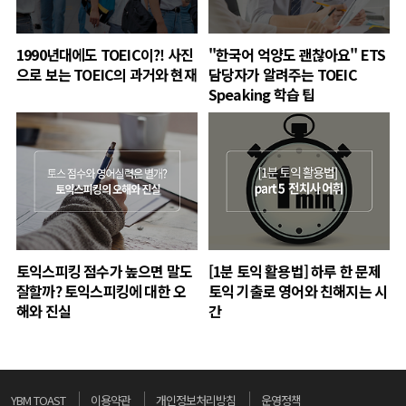
1990년대에도 TOEIC이?! 사진
"한국어 억양도 괜찮아요" ETS
으로 보는 TOEIC의 과거와 현재
담당자가 알려주는 TOEIC
Speaking 학습 팁
토익스피킹 점수가 높으면 말도
[1분 토익 활용법] 하루 한 문제
잘할까? 토익스피킹에 대한 오
토익 기출로 영어와 친해지는 시
해와 진실
간
YBM TOAST
이용약관
개인정보처리방침
운영정책