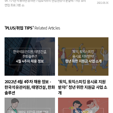
VR 기기만 착용하면 원하는 기업&직무의 면접 현장이 눈앞에? 가상 모의
2022.03.30
면접 프로그램
(0)
'PLUS/취업 TIPS'
Related Articles
2022년 4월 4주차 채용 정보 -
‘토익, 토익스피킹 응시료 지원
한국석유관리원, 태영건설, 한화
받자!’ 청년 위한 지원금 사업 소
솔루션
개