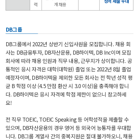
성적 제출 우대
력
개 채용
DB그룹
DB
그룹에서
2022
년 상반기 신입사원을 모집합니다
.
채용 회
사는
DB
금융투자
, DB
자산운용
, DB
하이텍
, DB Inc
이며 모집
회사에 따라 채용 인원과 직무 내용
,
근무지가 상이합니다
.
공
통적인 응시 자격은 대학
(
대학원
)
졸업 또는
2022
년
8
월 졸업
예정자이며
, DB
하이텍을 제외한
모든 회사는
전 학년 성적 평
균
B
학점 이상
(4.5
만점 환산 시
3.0
이상
)
을 충족해야 합니
다
. DB하이텍은 응시 자격에 학점 제한이 없으니 참고하세
요!
전 직무
TOEIC, TOEIC Speaking
등 어학성적을 제출할 수
있으며,
DB
자산운용의 경우 영어 등 외국어 능통자를 우대합
니다
.
DB그룹 계열사 간의 중복지원은 절대 불가하오니, 채용