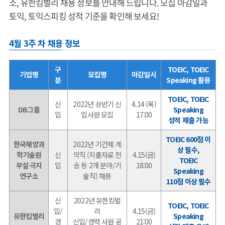
소, 유한킴벌리 채용 정보를 안내해 드립니다. 모집 마감일과
토익, 토익스피킹 성적 기준을 확인해 보세요!
4월 3주 차 채용 정보
구
TOEIC, TOEIC
기업명
모집명
마감일시
분
Speaking 활용
TOEIC, TOEIC
신
2022년 상반기 신
4.14 (목)
DB그룹
Speaking
입
입사원 모집
17:00
성적 제출 가능
TOEIC 600점 이
한국해양과
2022년 기간제 계
상 필수,
학기술원
신
약직 (지출자료 전
4.15(금)
TOEIC
부설 극지
입
송 등 2개 분야/기
18:00
Speaking
연구소
술직) 채용
110점 이상 필수
신
2022년 유한킴벌
TOEIC, TOEIC
입/
리
4.15(금)
유한킴벌리
Speaking
경
신입/경력 사원 공
21:00