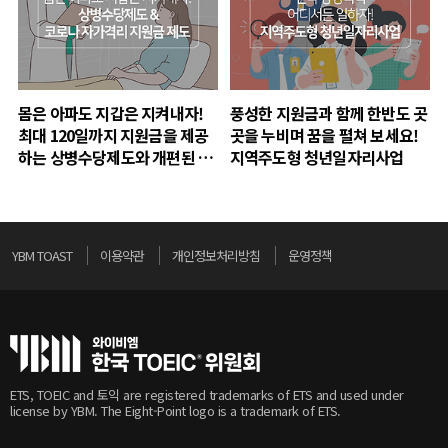
몸은 아파도 지갑은 지켜내자!
풍성한 지원금과 함께 한반도 곳
최대 120일까지 지원금을 제공
곳을 누비며 꿈을 펼쳐 보세요!
하는 상병수당제도와 개편된 코
지역주도형 청년일자리사업
로나 자가격리 지원금 제도
YBM TOAST
이용약관
개인정보처리방침
운영정책
ETS, TOEIC and 토익 are registered trademarks of ETS and used under
license by YBM. The Eight-Point logo is a trademark of ETS.