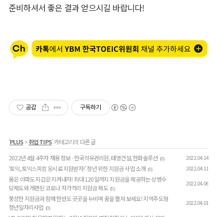
준비하셔서 좋은 결과 얻으시길 바랍니다!
공감
구독하기
'
PLUS
>
취업 TIPS
' 카테고리의 다른 글
2022년 4월 4주차 채용 정보 - 한국석유관리원, 태영건설, 한화솔루션
2022.04.14
(0)
‘토익, 토익스피킹 응시료 지원받자!’ 청년 위한 지원금 사업 소개
2022.04.11
(0)
몸은 아파도 지갑은 지켜내자! 최대 120일까지 지원금을 제공하는 상병수
2022.04.06
당제도와 개편된 코로나 자가격리 지원금 제도
(0)
풍성한 지원금과 함께 한반도 곳곳을 누비며 꿈을 펼쳐 보세요! 지역주도형
2022.04.01
청년일자리사업
(0)