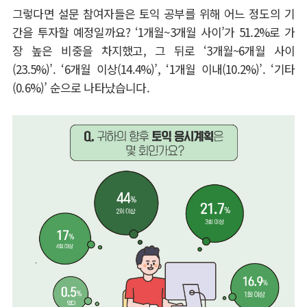
그렇다면 설문 참여자들은 토익 공부를 위해 어느 정도의 기
간을 투자할 예정일까요
? ‘1
개월
~3
개월 사이
’
가
51.2%
로 가
장 높은 비중을 차지했고
,
그 뒤로
‘3
개월
~6
개월 사이
(23.5%)’. ‘6
개월 이상
(14.4%)’, ‘1
개월 이내
(10.2%)’. ‘
기타
(0.6%)’
순으로 나타났습니다
.