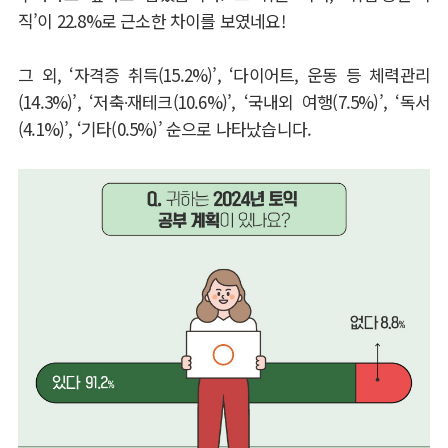
직
’
이
22.8%
로 근소한 차이를 보였네요
!
그 외
, ‘
자격증 취득
(15.2%)’, ‘
다이어트
,
운동 등 체력관리
(14.3%)’, ‘
저축
∙
재테크
(10.6%)’, ‘
국내외 여행
(7.5%)’, ‘
독서
(4.1%)’, ‘
기타
(0.5%)’
순으로 나타났습니다
.