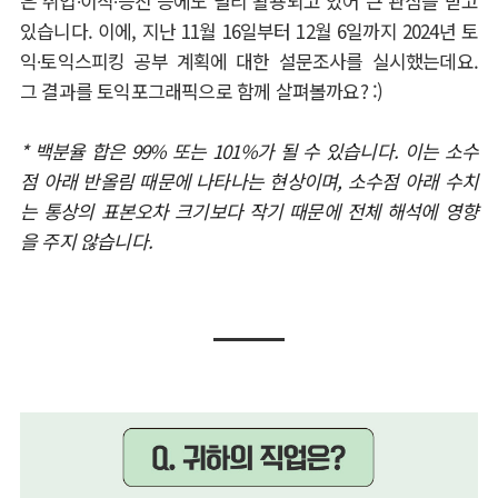
은 취업
∙
이직
∙
승진 등에도 널리 활용되고 있어 큰 관심을 받고
있습니다
.
이에
,
지난
11
월
16
일부터
12
월
6
일까지
2024
년 토
익
∙
토익스피킹 공부 계획에 대한 설문조사를 실시했는데요
.
그 결과를 토익포그래픽으로 함께 살펴볼까요
? :)
*
백분율 합은
99%
또는
101%
가 될 수 있습니다
.
이는 소수
점 아래 반올림 때문에 나타나는 현상이며
,
소수점 아래 수치
는 통상의 표본오차 크기보다 작기 때문에 전체 해석에 영향
을 주지 않습니다
.