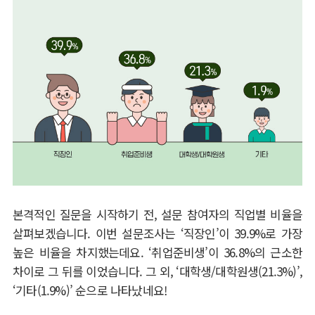
본격적인 질문을 시작하기 전
,
설문 참여자의 직업별 비율을
살펴보겠습니다
.
이번 설문조사는
‘
직장인
’
이
39.9%
로 가장
높은 비율을 차지했는데요
. ‘
취업준비생
’
이
36.8%
의 근소한
차이로 그 뒤를 이었습니다
.
그 외
, ‘
대학생
/
대학원생
(21.3%)’,
‘
기타
(1.9%)’
순으로 나타났네요
!