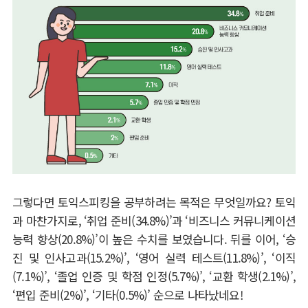
그렇다면 토익스피킹을 공부하려는 목적은 무엇일까요
?
토익
과 마찬가지로
, ‘
취업 준비
(34.8%)’
과
‘
비즈니스 커뮤니케이션
능력 향상
(20.8%)’
이 높은 수치를 보였습니다
.
뒤를 이어
, ‘
승
진 및 인사고과
(15.2%)’, ‘
영어 실력 테스트
(11.8%)’, ‘
이직
(7.1%)’, ‘
졸업 인증 및 학점 인정
(5.7%)’, ‘
교환 학생
(2.1%)’,
‘
편입 준비
(2%)’, ‘
기타
(0.5%)’
순으로 나타났네요
!