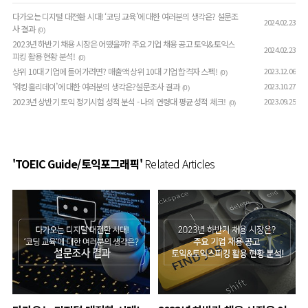
다가오는 디지털 대전환 시대! ‘코딩 교육’에 대한 여러분의 생각은? 설문조
2024.02.23
사 결과
(0)
2023년 하반기 채용 시장은 어땠을까? 주요 기업 채용 공고 토익&토익스
2024.02.23
피킹 활용 현황 분석!
(0)
상위 10대 기업에 들어가려면? 매출액 상위 10대 기업 합격자 스펙!
2023.12.06
(0)
‘워킹홀리데이’에 대한 여러분의 생각은?설문조사 결과
2023.10.27
(0)
2023년 상반기 토익 정기시험 성적 분석 - 나의 연령대 평균 성적 체크!
2023.09.25
(0)
'TOEIC Guide/토익포그래픽'
Related Articles