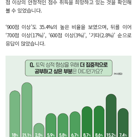
점 이상의 안정적인 점수 취득을 희망하고 있는 것을 확인해
볼 수 있었습니다
.
‘900
점 이상
’
도
35.4%
의 높은 비율을 보였으며
,
뒤를 이어
‘700
점 이상
(17%)’, ‘600
점 이상
(3%)’, ‘
기타
(2.8%)’
순으로
응답이 많았습니다
.