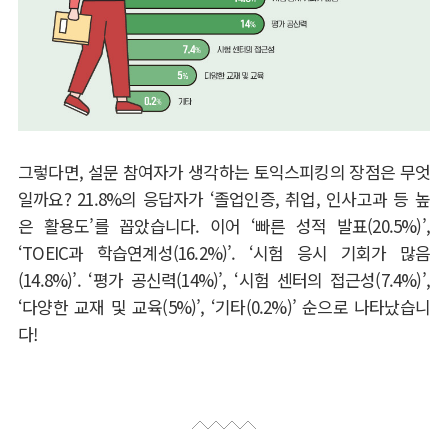
그렇다면
,
설문 참여자가 생각하는 토익스피킹의 장점은 무엇
일까요
? 21.8%
의 응답자가
‘
졸업인증
,
취업
,
인사고과 등 높
은 활용도
’
를 꼽았습니다
.
이어
‘
빠른 성적 발표
(20.5%)’,
‘TOEIC
과 학습연계성
(16.2%)’. ‘
시험 응시 기회가 많음
(14.8%)’. ‘
평가 공신력
(14%)’, ‘
시험 센터의 접근성
(7.4%)’,
‘
다양한 교재 및 교육
(5%)’, ‘
기타
(0.2%)’
순으로 나타났습니
다
!