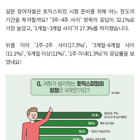
설문 참여자들은 토익스피킹 시험 준비를 위해 어느 정도의
기간을 투자할까요
? ‘3
주
~4
주 사이
’
항목의 응답이
32.1%
로
가장 높았고
, ‘1
개월
~3
개월 사이
’
가
27.3%
를 차지했습니다
.
뒤를 이어
‘1
주
~2
주 사이
(17.3%)’, ‘3
개월
~6
개월 사이
(11.1%)’, ‘6
개월 이상
(11%)’, ‘1
주 이내
(1.3%)’
의 응답률을 보
였네요
!