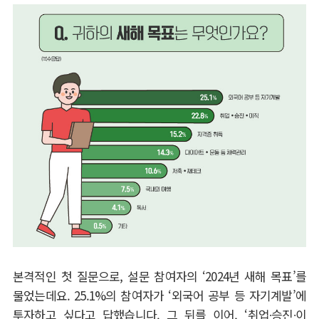
본격적인 첫 질문으로
,
설문 참여자의
‘2024
년 새해 목표
’
를
물었는데요
. 25.1%
의 참여자가
‘
외국어 공부 등 자기계발
’
에
투자하고 싶다고 답했습니다
.
그 뒤를 이어
, ‘
취업
∙
승진
∙
이