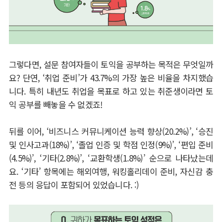
그렇다면
,
설문 참여자들이 토익을 공부하는 목적은 무엇일까
요
?
단연
, ‘
취업 준비
’
가
43.7%
의 가장 높은 비율을 차지했습
니다
.
특히 내년도 취업을 목표로 하고 있는 취준생이라면 토
익 공부를 빼놓을 수 없겠죠
!
뒤를 이어
, ‘
비즈니스 커뮤니케이션 능력 향상
(20.2%)’, ‘
승진
및 인사고과
(18%)’, ‘
졸업 인증 및 학점 인정
(9%)’, ‘
편입 준비
(4.5%)’, ‘
기타
(2.8%)’, ‘
교환학생
(1.8%)’
순으로 나타났는데
요
. ‘
기타
’
항목에는 해외여행
,
워킹홀리데이 준비
,
자신감 충
전 등의 응답이 포함되어 있었습니다
. :)