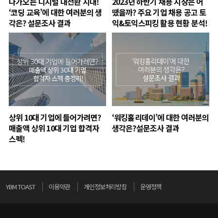
다가오는 디지털 대전환 시대!
2023년 하반기 채용 시장은 어
‘코딩 교육’에 대한 여러분의 생
땠을까? 주요 기업 채용 공고 토
각은? 설문조사 결과
익&토익스피킹 활용 현황 분석!
상위 10대 기업에 들어가려면?
‘워킹홀리데이’에 대한 여러분의
매출액 상위 10대 기업 합격자
생각은?설문조사 결과
스펙!
YBM TOAST
이용약관
개인정보처리방침
운영정책