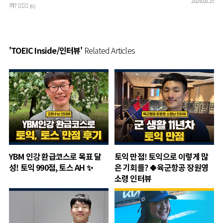
2026.03.25
까? 🧚🏻‍♀️
(0)
'TOEIC Inside/인터뷰'
Related Articles
YBM 인강 환급코스로 목표 달
토익 만점! 토익으로 이렇게 많
성! 토익 990점, 토스 AH ✨
은 기회를? 🍀육군항공 장원영
소령 인터뷰