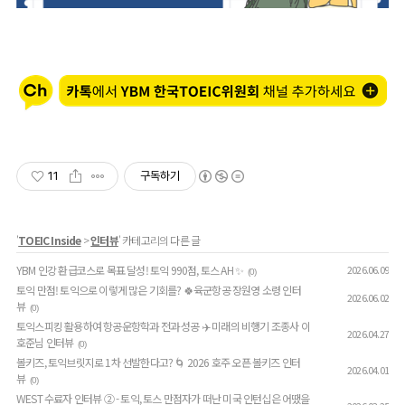
11
구독하기
'
TOEIC Inside
>
인터뷰
' 카테고리의 다른 글
YBM 인강 환급코스로 목표 달성! 토익 990점, 토스 AH ✨
2026.06.09
(0)
토익 만점! 토익으로 이렇게 많은 기회를? 🍀육군항공 장원영 소령 인터
2026.06.02
뷰
(0)
토익스피킹 활용하여 항공운항학과 전과 성공 ✈️ 미래의 비행기 조종사 이
2026.04.27
호준님 인터뷰
(0)
볼키즈, 토익브릿지로 1차 선발한다고? 🌀 2026 호주 오픈 볼키즈 인터
2026.04.01
뷰
(0)
WEST 수료자 인터뷰 ② - 토익, 토스 만점자가 떠난 미국 인턴십은 어땠을