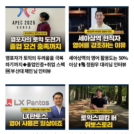
영포자가 토익의 두려움을 극복
세아상역의 영어 활용도는 50%
하기까지🍀졸업인증+취업 스펙
이상 ⬆️🔠 정원우 대리님 인터뷰
🆗 부산대 채민님 인터뷰