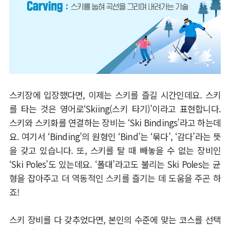
스키장에 입장했다면
,
이제는 스키를 즐길 시간인데요
.
스키
를 타는 것은 영어로
‘Skiing(
스키 타기
)’
이라고 표현합니다
.
스키와 스키화를 연결하는 장비는
‘Ski Bindings’
라고 하는데
요
.
여기서
‘Binding’
의 원형인
‘Bind’
는
‘
묶다
’, ‘
감다
’
라는 뜻
을 갖고 있습니다
.
또
,
스키를 탈 때 빼놓을 수 없는 장비인
‘Ski Poles’
도 있는데요
. ‘
폴대
’
라고도 불리는
Ski Poles
는 균
형을 잡아주고 더 역동적인 스키를 즐기는 데 도움을 주곤 하
죠
!
스키 장비를 다 갖추었다면
,
본인의 수준에 맞는 코스를 선택