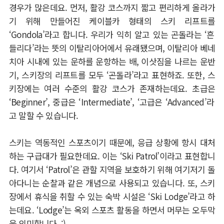
경우가 많은데요
.
먼저
,
활강 코스까지 짧고 편리하게 올라가
기 위해 만들어진 케이블카 형태의 스키 리프트를
‘Gondola’
라고 합니다
.
우리가 익히 알고 있는 곤돌라는
‘
흔
들리다
’
라는 뜻의 이탈리아어에서 유래됐으며
,
이탈리아 베네
치아 시내에 있는 운하를 운항하는 배
,
이삿짐을 나르는 운반
기
,
스키장의 리프트를 모두
‘
곤돌라
’
라고 표현하죠
.
또한
,
스
키장에는 여러 수준의 활강 코스가 존재하는데요
.
초급은
‘Beginner’,
중급은
‘Intermediate’, ‘
고급은
‘Advanced’
라
고 말할 수 있습니다
.
스키는 역동적인 스포츠이기 때문에
,
응급 상황에 항시 대처
하는 구급대가 필요한데요
.
이는
‘Ski Patrol’
이라고 표현합니
다
.
여기서
‘Patrol’
은 관할 지역을 보호하기 위해 여기저기 돌
아다니는 순찰과 같은 개념으로 사용되고 있습니다
.
또
,
스키
장에서 휴식을 취할 수 있는 숙박 시설은
‘Ski Lodge’
라고 하
는데요
. ‘Lodge’
는 옥외 스포츠 활동을 하면서 머무는 오두막
을 의미합니다
. :)