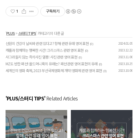
1
구독하기
'
PLUS
>
스터디 TIPS
' 카테고리의 다른 글
선원의 건강이 날씨와 관련 있다고? 항해 관련 유래 영어 표현
2024.01.05
(0)
캐롤과 함께하는 행복한 시간! 크리스마스 관련 영어 표현
2023.12.22
(0)
사그라들지 않는 즉석사진 열풍! 사진 관련 영어 표현
2023.11.06
(0)
MZ도 반한 패션! 올드머니룩의 유래는? 패션 관련 영어 표현의 유래
2023.10.25
(0)
세계인의 영화 축제, 2023 부산국제영화제 개막!영화제 관련 영어 표현
2023.10.06
(0)
'PLUS/스터디 TIPS'
Related Articles