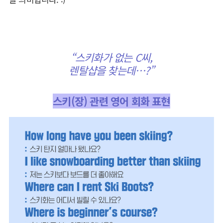
“스키화가 없는 C씨,
렌탈샵을 찾는데
…?”
스키(장) 관련 영어 회화 표현