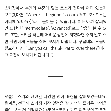
스키장에서 본인의 수준에 맞는 코스가 정확히 어디 있는지
모르겠다면
, “Where is beginner’s course?(
초보자 코스는
어디에 있나요
?)”
라고 물어볼 수 있습니다
.
이는 아까 살펴봤
던 표현인
‘Intermediate’, ‘Advanced’
로도 활용해 볼 수 있
죠
.
또한
,
스키를 타는데 어려운 상황에 처했다면 주저 말고 주
변 사람에게 도움을 청해 보시기 바랍니다
.
구급대의 도움이
필요하다면
, “Can you call the Ski Patrol over there?”
이라
고 요청해 보시기 바랍니다
. :)
오늘은 스키와 관련된 다양한 영어 표현을 살펴보았는데요
.
올겨울
,
전국의 스키장 개장 일정을 잘 기억해 즐거운 추억을
쌓아 보는 건 어떨까요
? <
토익스토리
>
가족 여러분의 활동적