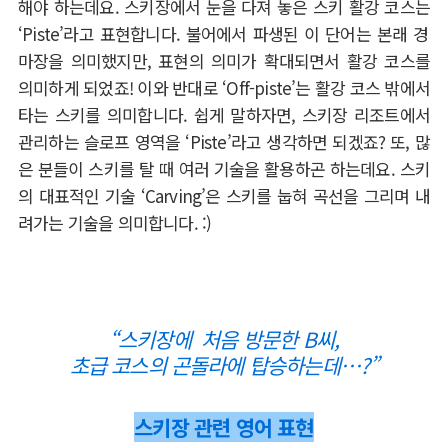
해야 하는데요
.
스키장에서 눈을 다져 놓은 스키 활강 코스는
‘Piste’
라고 표현합니다
.
불어에서 파생된 이 단어는 본래 경
마장을 의미했지만
,
표현의 의미가 확대되면서 활강 코스를
의미하게 되었죠
!
이와 반대로
‘Off-piste’
는 활강 코스 밖에서
타는 스키를 의미합니다
.
쉽게 말하자면
,
스키장 리조트에서
관리하는 슬로프 영역을
‘Piste’
라고 생각하면 되겠죠
?
또
,
많
은 분들이 스키를 탈 때 여러 기술을 활용하곤 하는데요
.
스키
의 대표적인 기술
‘Carving’
은 스키를 눕혀 곡선을 그리며 내
려가는 기술을 의미합니다
. :)
“스키장에 처음 방문한
B씨,
초급 코스의 곤돌라에 탑승하는데…?”
스키장 관련 영어 표현