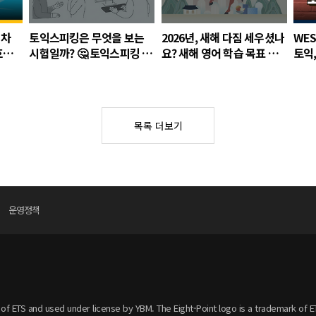
1차
토익스피킹은 무엇을 보는
2026년, 새해 다짐 세우셨나
WES
호주
시험일까? 🤔 토익스피킹 파
요? 새해 영어 학습 목표 설
토익
트별 구성과 문항 수 알아보
문조사 결과
국 인
기
목록 더보기
운영정책
f ETS and used under license by YBM. The Eight-Point logo is a trademark of E