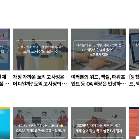
)
전 체
가장 가까운 토익 고사장은
여러분의 워드, 엑셀, 파워포
[당
점 총
어디일까? 토익 고사장의 모
인트 등 OA 역량은 안녕하신
드, 
든 것
가요? 설문조사 결과
역량