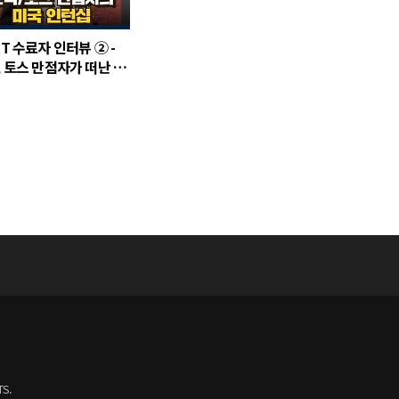
T 수료자 인터뷰 ② -
, 토스 만점자가 떠난 미
턴십은 어땠을까? 🧚🏻‍♀️
TS.